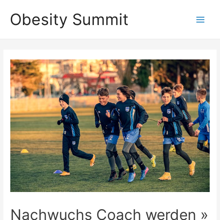
Zum
Obesity Summit
Inhalt
Main
springen
Men
Nachwuchs Coach werden »