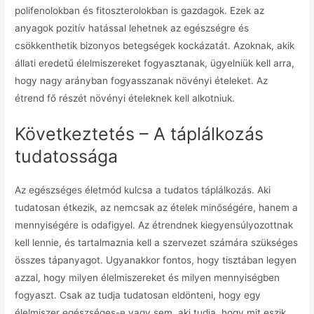
polifenolokban és fitoszterolokban is gazdagok. Ezek az
anyagok pozitív hatással lehetnek az egészségre és
csökkenthetik bizonyos betegségek kockázatát. Azoknak, akik
állati eredetű élelmiszereket fogyasztanak, ügyelniük kell arra,
hogy nagy arányban fogyasszanak növényi ételeket. Az
étrend fő részét növényi ételeknek kell alkotniuk.
Következtetés – A táplálkozás
tudatossága
Az egészséges életmód kulcsa a tudatos táplálkozás. Aki
tudatosan étkezik, az nemcsak az ételek minőségére, hanem a
mennyiségére is odafigyel. Az étrendnek kiegyensúlyozottnak
kell lennie, és tartalmaznia kell a szervezet számára szükséges
összes tápanyagot. Ugyanakkor fontos, hogy tisztában legyen
azzal, hogy milyen élelmiszereket és milyen mennyiségben
fogyaszt. Csak az tudja tudatosan eldönteni, hogy egy
élelmiszer egészséges-e vagy sem, aki tudja, hogy mit eszik.