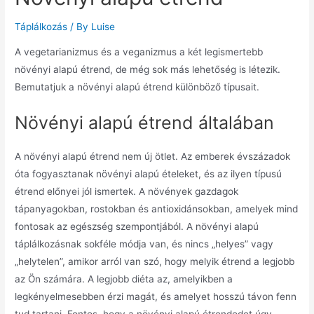
Táplálkozás
/ By
Luise
A vegetarianizmus és a veganizmus a két legismertebb
növényi alapú étrend, de még sok más lehetőség is létezik.
Bemutatjuk a növényi alapú étrend különböző típusait.
Növényi alapú étrend általában
A növényi alapú étrend nem új ötlet. Az emberek évszázadok
óta fogyasztanak növényi alapú ételeket, és az ilyen típusú
étrend előnyei jól ismertek. A növények gazdagok
tápanyagokban, rostokban és antioxidánsokban, amelyek mind
fontosak az egészség szempontjából. A növényi alapú
táplálkozásnak sokféle módja van, és nincs „helyes” vagy
„helytelen”, amikor arról van szó, hogy melyik étrend a legjobb
az Ön számára. A legjobb diéta az, amelyikben a
legkényelmesebben érzi magát, és amelyet hosszú távon fenn
tud tartani. Fontos, hogy a növényi alapú étrendedet úgy