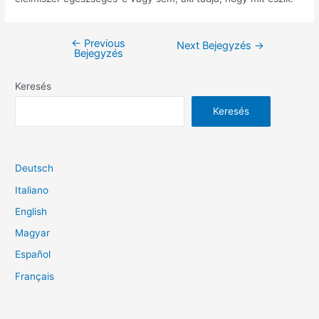
←
Previous
Bejegyzés
Next Bejegyzés
→
Bejegyzés
navigáció
Keresés
Keresés
Deutsch
Italiano
English
Magyar
Español
Français