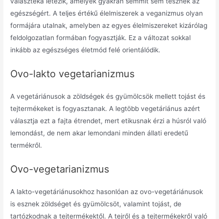
választéka létezik, amelyek gyakran semmit sem tesznek az
egészségért. A teljes értékű élelmiszerek a veganizmus olyan
formájára utalnak, amelyben az egyes élelmiszereket kizárólag
feldolgozatlan formában fogyasztják. Ez a változat sokkal
inkább az egészséges életmód felé orientálódik.
Ovo-lakto vegetarianizmus
A vegetáriánusok a zöldségek és gyümölcsök mellett tojást és
tejtermékeket is fogyasztanak. A legtöbb vegetáriánus azért
választja ezt a fajta étrendet, mert etikusnak érzi a húsról való
lemondást, de nem akar lemondani minden állati eredetű
termékről.
Ovo-vegetarianizmus
A lakto-vegetáriánusokhoz hasonlóan az ovo-vegetáriánusok
is esznek zöldséget és gyümölcsöt, valamint tojást, de
tartózkodnak a tejtermékektől. A tejről és a tejtermékekről való