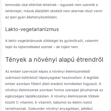
lemondás okai eltérőek lehetnek – egyesek nem szeretik a
tehéntejet, mások állatjóléti okokból nem akarnak részt venni
az ipari gyári állattenyésztésben.
Lakto-vegetarianizmus
A lakto-vegetáriánusok zöldséget és gyümölcsöt, valamint
tejet és tejtermékeket esznek – de tojást nem.
Tények a növényi alapú étrendről
Az emberi szervezet képes a növényi élelmiszerekből
származó különböző tápanyagokat hasznosítani. A legtöbb
ember azonban főként állati eredetű termékeket fogyaszt. A
növényi élelmiszerek azonban fontos szerepet játszhatnak az
egészséges táplálkozásban. A növényi élelmiszerek többek
között C-vitamint, E-vitamint, káliumot és élelmi rostot
tartalmaznak. Szekunder növényi anyagokban, például