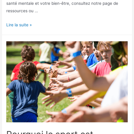
santé mentale et votre bien-être, consultez notre page de
ressources ou …
Les
Lire la suite »
bienfaits
mentaux
du
sport