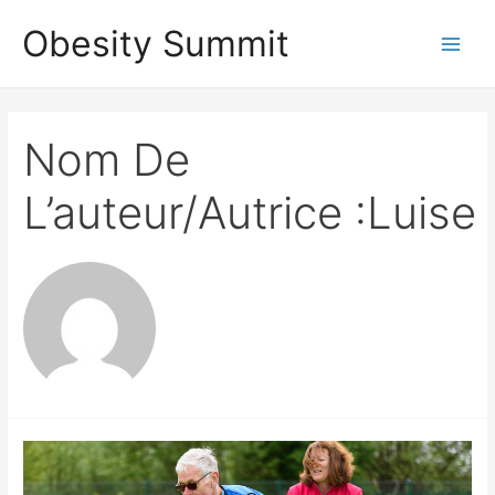
Aller
Obesity Summit
au
Main
contenu
Men
Nom De
L’auteur/autrice :Luise