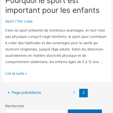
Pourquoi le sport est
important pour les enfants
Sport
/ Par
Luise
Faire du sport présente de nombreux avantages, et tout n’est
pas physique Lorsqu’il s’agit d’enfants, le sport peut contribuer
à créer des habitudes et des avantages pour la santé qui
dureront longtemps, jusqu’à l’âge adulte. Selon les directives
australiennes en matière d’activité physique et de
comportement sédentaire, les enfants âgés de 5 à 12 ans …
Pourquoi
Lire la suite »
le
sport
Pagination
est
←
Page précédente
1
2
des
important
publications
pour
Rechercher
les