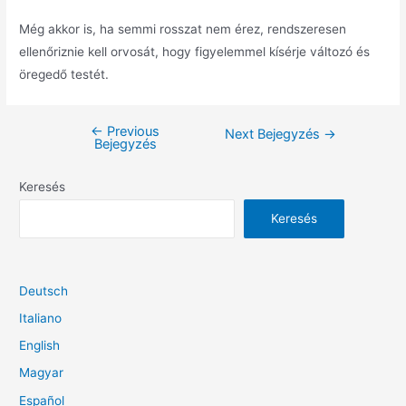
Még akkor is, ha semmi rosszat nem érez, rendszeresen
ellenőriznie kell orvosát, hogy figyelemmel kísérje változó és
öregedő testét.
←
Previous
Bejegyzés
Next Bejegyzés
→
Bejegyzés
navigáció
Keresés
Keresés
Deutsch
Italiano
English
Magyar
Español