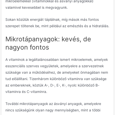
mikroelemekkel (vitaminokkal és ásványi anyagokkal)
valamivel kevesebbel is megvagyunk.
Sokan közülük energiát táplálnak, míg mások más fontos
szerepet töltenek be, mint például az emésztés és a hidratálás.
Mikrotápanyagok: kevés, de
nagyon fontos
A vitaminok a legáltalánosabban ismert mikroelemek, amelyek
esszenciális szerves vegyületek, amelyekre a szervezetnek
szüksége van a működéséhez, de amelyeket önmagában nem
tud előállítani.
Tizenhárom különböző vitaminra van szüksége
az embereknek, köztük A-, D-, E-, K-, nyolc különböző B-
vitaminra és C-vitaminra.
További mikrotápanyagok az ásványi anyagok, amelyekre
nincs szükségünk olyan nagy mennyiségben, mint a többi