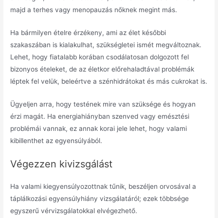
majd a terhes vagy menopauzás nőknek megint más.
Ha bármilyen ételre érzékeny, ami az élet későbbi
szakaszában is kialakulhat, szükségletei ismét megváltoznak.
Lehet, hogy fiatalabb korában csodálatosan dolgozott fel
bizonyos ételeket, de az életkor előrehaladtával problémák
léptek fel velük, beleértve a szénhidrátokat és más cukrokat is.
Ügyeljen arra, hogy testének mire van szüksége és hogyan
érzi magát.
Ha energiahiányban szenved vagy emésztési
problémái vannak, ez annak korai jele lehet, hogy valami
kibillenthet az egyensúlyából.
Végezzen kivizsgálást
Ha valami kiegyensúlyozottnak tűnik, beszéljen orvosával a
táplálkozási egyensúlyhiány vizsgálatáról;
ezek többsége
egyszerű vérvizsgálatokkal elvégezhető.