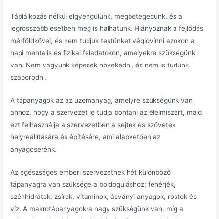
Táplálkozás nélkül elgyengülünk, megbetegedünk, és a
legrosszabb esetben meg is halhatunk.
Hiányoznak a fejlődés
mérföldkövei, és nem tudjuk testünket végigvinni azokon a
napi mentális és fizikai feladatokon, amelyekre szükségünk
van.
Nem vagyunk képesek növekedni, és nem is tudunk
szaporodni.
A tápanyagok az az üzemanyag, amelyre szükségünk van
ahhoz, hogy a szervezet le tudja bontani az élelmiszert, majd
ezt felhasználja a szervezetben a sejtek és szövetek
helyreállítására és építésére, ami alapvetően az
anyagcserénk.
Az egészséges emberi szervezetnek hét különböző
tápanyagra van szüksége a boldoguláshoz;
fehérjék,
szénhidrátok, zsírok, vitaminok, ásványi anyagok, rostok és
víz.
A makrotápanyagokra nagy szükségünk van, míg a