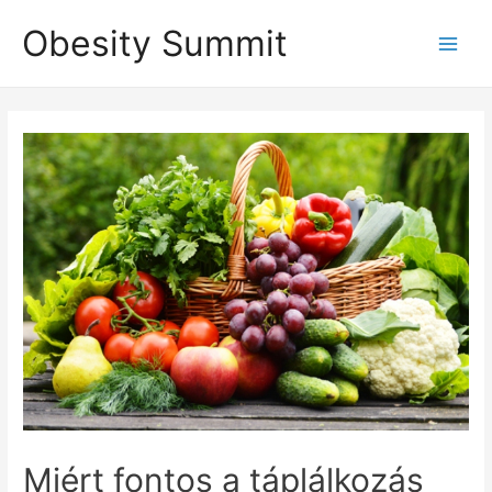
Skip
Obesity Summit
to
Main
content
Men
Miért fontos a táplálkozás