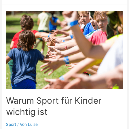
ist
Ernährung
wichtig?
Warum Sport für Kinder
wichtig ist
Sport
/ Von
Luise