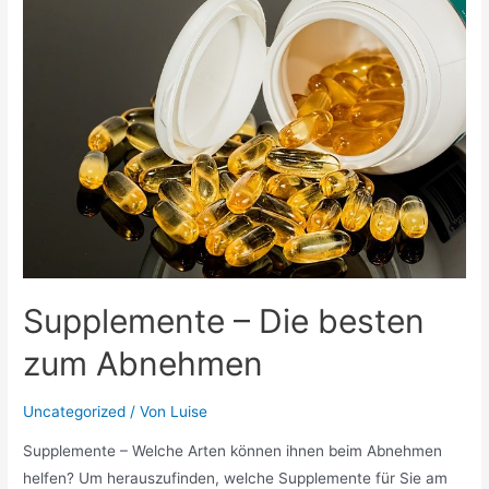
der
Schweiz
mit
gesunden
Gewohnheiten
Krankenkassenbeiträge
senken
Supplemente – Die besten
zum Abnehmen
Uncategorized
/ Von
Luise
Supplemente – Welche Arten können ihnen beim Abnehmen
helfen? Um herauszufinden, welche Supplemente für Sie am