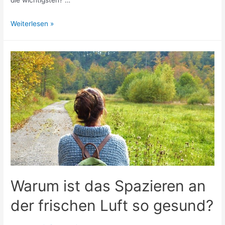
Welche
Weiterlesen »
sind
die
wichtigsten
Nahrungsergänzungsmittel?
Warum ist das Spazieren an
der frischen Luft so gesund?