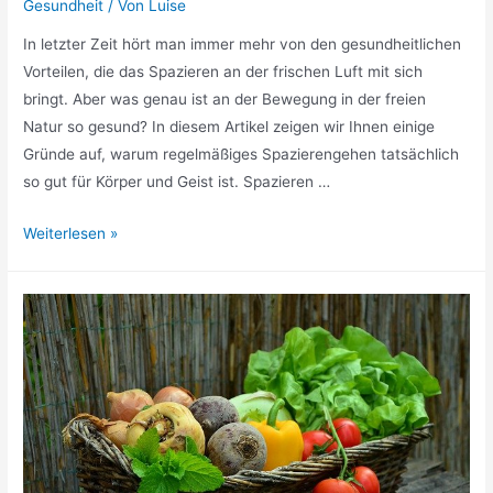
Gesundheit
/ Von
Luise
In letzter Zeit hört man immer mehr von den gesundheitlichen
Vorteilen, die das Spazieren an der frischen Luft mit sich
bringt. Aber was genau ist an der Bewegung in der freien
Natur so gesund? In diesem Artikel zeigen wir Ihnen einige
Gründe auf, warum regelmäßiges Spazierengehen tatsächlich
so gut für Körper und Geist ist. Spazieren …
Warum
Weiterlesen »
ist
das
Spazieren
an
der
frischen
Luft
so
gesund?