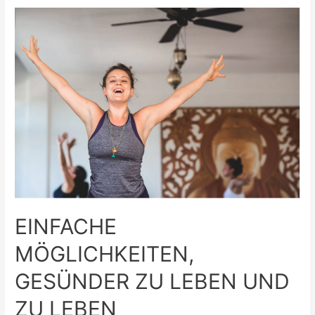
Vorteile
des
Sports
EINFACHE
MÖGLICHKEITEN,
GESÜNDER ZU LEBEN UND
ZU LEBEN