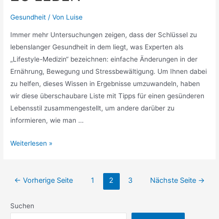
Gesundheit
/ Von
Luise
Immer mehr Untersuchungen zeigen, dass der Schlüssel zu
lebenslanger Gesundheit in dem liegt, was Experten als
„Lifestyle-Medizin“ bezeichnen: einfache Änderungen in der
Ernährung, Bewegung und Stressbewältigung. Um Ihnen dabei
zu helfen, dieses Wissen in Ergebnisse umzuwandeln, haben
wir diese überschaubare Liste mit Tipps für einen gesünderen
Lebensstil zusammengestellt, um andere darüber zu
informieren, wie man …
EINFACHE
Weiterlesen »
MÖGLICHKEITEN,
GESÜNDER
Seitennummerierung
ZU
←
Vorherige Seite
1
2
3
Nächste Seite
→
der
LEBEN
Beiträge
UND
Suchen
ZU